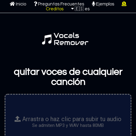
Inicio
Preguntas Frecuentes
Ejemplos
Creditos
quitar voces de cualquier
canción
Arrastra o haz clic para subir tu audio
Se admiten MP3 y WAV hasta 80MB